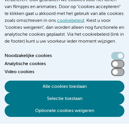
verbeteren. Ook gebruiken we cookies voor het tonen
Educatie locatie VUmc
van filmpjes en animaties. Door op "cookies accepteren"
te klikken gaat u akkoord met het gebruik van alle cookies
zoals omschreven in ons
cookiebeleid
. Kiest u voor
"cookies weigeren", dan worden alleen nog functionele en
Verwijzen & diagnostiek
analytische cookies geplaatst. Via het cookiebeleid (link in
de footer) kunt u uw voorkeur ieder moment wijzigen.
Noodzakelijke cookies
Analytische cookies
Toegankelijkheidsverklaring
Video cookies
Responsible disclosure
Algemene privacyverklaring
Alle cookies toestaan
Cookieverklaring
Selectie toestaan
Disclaimer
Colofon
Optionele cookies weigeren