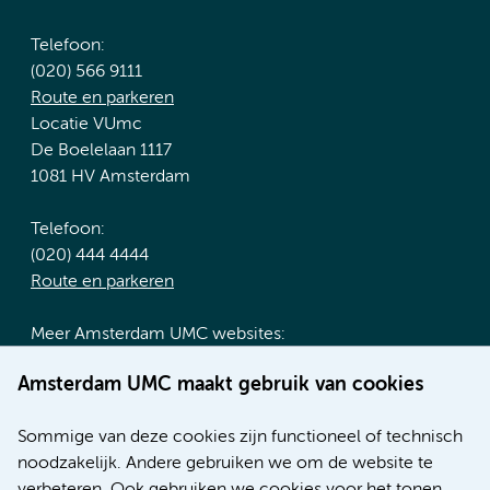
Telefoon:
(020) 566 9111
Route en parkeren
Locatie VUmc
De Boelelaan 1117
1081 HV Amsterdam
Telefoon:
(020) 444 4444
Route en parkeren
Meer Amsterdam UMC websites:
Werken bij Amsterdam UMC
Amsterdam UMC maakt gebruik van cookies
Over Amsterdam UMC
Nieuws
Sommige van deze cookies zijn functioneel of technisch
Research
noodzakelijk. Andere gebruiken we om de website te
Educatie locatie AMC