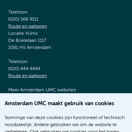
Telefoon:
(020) 566 9111
Route en parkeren
Locatie VUmc
De Boelelaan 1117
1081 HV Amsterdam
Telefoon:
(020) 444 4444
Route en parkeren
Meer Amsterdam UMC websites:
Werken bij Amsterdam UMC
Amsterdam UMC maakt gebruik van cookies
Over Amsterdam UMC
Nieuws
Sommige van deze cookies zijn functioneel of technisch
Research
noodzakelijk. Andere gebruiken we om de website te
Educatie locatie AMC