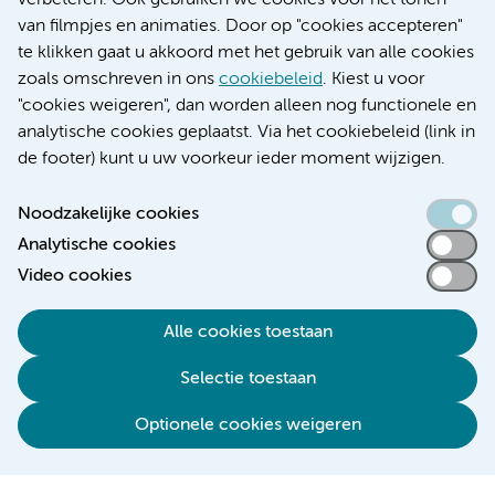
verbeteren. Ook gebruiken we cookies voor het tonen
Educatie locatie VUmc
van filmpjes en animaties. Door op "cookies accepteren"
te klikken gaat u akkoord met het gebruik van alle cookies
zoals omschreven in ons
cookiebeleid
. Kiest u voor
"cookies weigeren", dan worden alleen nog functionele en
Verwijzen & diagnostiek
analytische cookies geplaatst. Via het cookiebeleid (link in
de footer) kunt u uw voorkeur ieder moment wijzigen.
Noodzakelijke cookies
Analytische cookies
Toegankelijkheidsverklaring
Video cookies
Responsible disclosure
Algemene privacyverklaring
Alle cookies toestaan
Cookieverklaring
Selectie toestaan
Disclaimer
Colofon
Optionele cookies weigeren