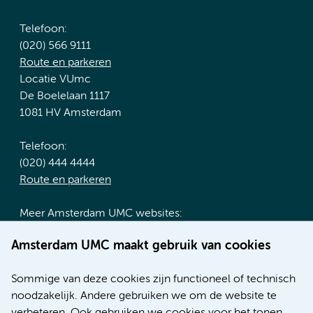
Telefoon:
(020) 566 9111
Route en parkeren
Locatie VUmc
De Boelelaan 1117
1081 HV Amsterdam
Telefoon:
(020) 444 4444
Route en parkeren
Meer Amsterdam UMC websites:
Werken bij Amsterdam UMC
Amsterdam UMC maakt gebruik van cookies
Over Amsterdam UMC
Nieuws
Sommige van deze cookies zijn functioneel of technisch
Research
noodzakelijk. Andere gebruiken we om de website te
Educatie locatie AMC