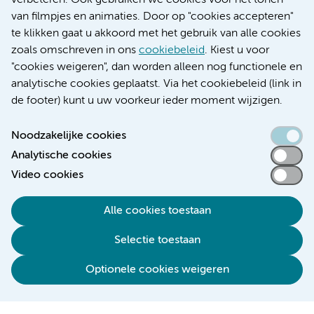
verbeteren. Ook gebruiken we cookies voor het tonen
Educatie locatie VUmc
van filmpjes en animaties. Door op "cookies accepteren"
te klikken gaat u akkoord met het gebruik van alle cookies
zoals omschreven in ons
cookiebeleid
. Kiest u voor
"cookies weigeren", dan worden alleen nog functionele en
Verwijzen & diagnostiek
analytische cookies geplaatst. Via het cookiebeleid (link in
de footer) kunt u uw voorkeur ieder moment wijzigen.
Noodzakelijke cookies
Analytische cookies
Toegankelijkheidsverklaring
Video cookies
Responsible disclosure
Algemene privacyverklaring
Alle cookies toestaan
Cookieverklaring
Selectie toestaan
Disclaimer
Colofon
Optionele cookies weigeren