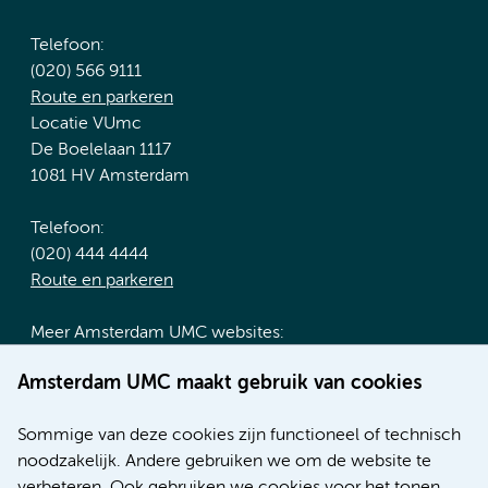
Telefoon:
(020) 566 9111
Route en parkeren
Locatie VUmc
De Boelelaan 1117
1081 HV Amsterdam
Telefoon:
(020) 444 4444
Route en parkeren
Meer Amsterdam UMC websites:
Werken bij Amsterdam UMC
Amsterdam UMC maakt gebruik van cookies
Over Amsterdam UMC
Nieuws
Sommige van deze cookies zijn functioneel of technisch
Research
noodzakelijk. Andere gebruiken we om de website te
Educatie locatie AMC