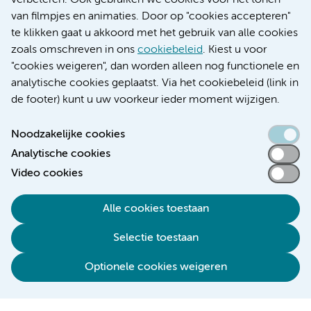
verbeteren. Ook gebruiken we cookies voor het tonen
Educatie locatie VUmc
van filmpjes en animaties. Door op "cookies accepteren"
te klikken gaat u akkoord met het gebruik van alle cookies
zoals omschreven in ons
cookiebeleid
. Kiest u voor
"cookies weigeren", dan worden alleen nog functionele en
Verwijzen & diagnostiek
analytische cookies geplaatst. Via het cookiebeleid (link in
de footer) kunt u uw voorkeur ieder moment wijzigen.
Noodzakelijke cookies
Analytische cookies
Toegankelijkheidsverklaring
Video cookies
Responsible disclosure
Algemene privacyverklaring
Alle cookies toestaan
Cookieverklaring
Selectie toestaan
Disclaimer
Colofon
Optionele cookies weigeren