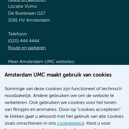
Locatie VUmc
De Boelelaan 1117
1081 HV Amsterdam
Telefoon:
(020) 444 4444
Route en parkeren
Meer Amsterdam UMC websites:
Werken bij Amsterdam UMC
Amsterdam UMC maakt gebruik van cookies
Over Amsterdam UMC
Nieuws
Sommige van deze cookies zijn functioneel of technisch
Research
noodzakelijk. Andere gebruiken we om de website te
Educatie locatie AMC
verbeteren. Ook gebruiken we cookies voor het tonen
Educatie locatie VUmc
van filmpjes en animaties. Door op "cookies accepteren"
te klikken gaat u akkoord met het gebruik van alle cookies
zoals omschreven in ons
cookiebeleid
. Kiest u voor