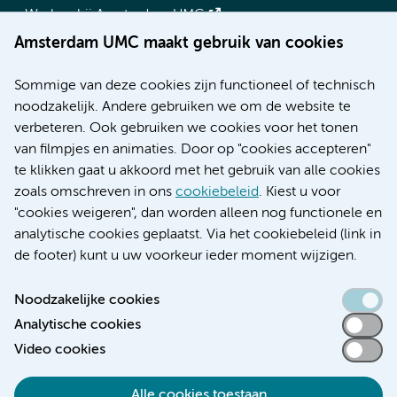
Werken bij Amsterdam UMC
Over Amsterdam UMC
Amsterdam UMC maakt gebruik van cookies
Nieuws
Research
Sommige van deze cookies zijn functioneel of technisch
Educatie locatie AMC
noodzakelijk. Andere gebruiken we om de website te
Educatie locatie VUmc
verbeteren. Ook gebruiken we cookies voor het tonen
van filmpjes en animaties. Door op "cookies accepteren"
te klikken gaat u akkoord met het gebruik van alle cookies
zoals omschreven in ons
cookiebeleid
. Kiest u voor
Verwijzen & diagnostiek
"cookies weigeren", dan worden alleen nog functionele en
analytische cookies geplaatst. Via het cookiebeleid (link in
de footer) kunt u uw voorkeur ieder moment wijzigen.
Noodzakelijke cookies
Toegankelijkheidsverklaring
Analytische cookies
Responsible disclosure
Video cookies
Algemene privacyverklaring
Cookieverklaring
Alle cookies toestaan