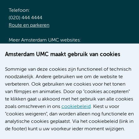
Telefoon:
(020) 444 4444
Route en parkeren
Meer Amsterdam UMC websites:
Werken bij Amsterdam UMC
Amsterdam UMC maakt gebruik van cookies
Over Amsterdam UMC
Nieuws
Sommige van deze cookies zijn functioneel of technisch
Research
noodzakelijk. Andere gebruiken we om de website te
Educatie locatie AMC
verbeteren. Ook gebruiken we cookies voor het tonen
Educatie locatie VUmc
van filmpjes en animaties. Door op "cookies accepteren"
te klikken gaat u akkoord met het gebruik van alle cookies
zoals omschreven in ons
cookiebeleid
. Kiest u voor
"cookies weigeren", dan worden alleen nog functionele en
Verwijzen & diagnostiek
analytische cookies geplaatst. Via het cookiebeleid (link in
de footer) kunt u uw voorkeur ieder moment wijzigen.