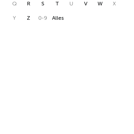
Q
R
S
T
U
V
W
X
Y
Z
0-9
Alles