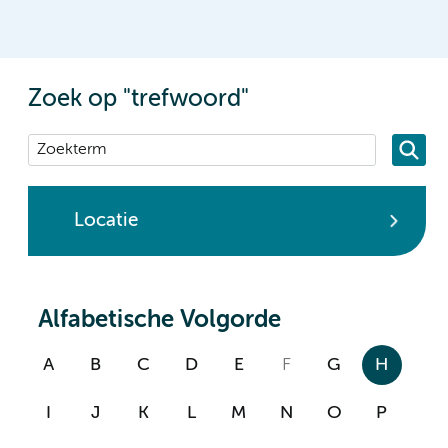
Zoek op "trefwoord"
Locatie
Alfabetische Volgorde
A
B
C
D
E
F
G
H
I
J
K
L
M
N
O
P