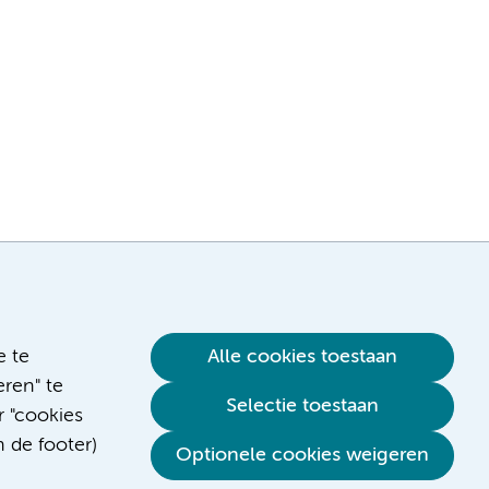
e te
Alle cookies toestaan
ren" te
Selectie toestaan
r "cookies
n de footer)
Verwijzen & diagnostiek
Optionele cookies weigeren