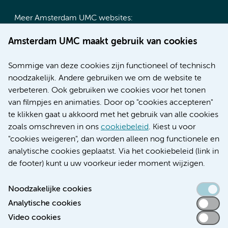
Meer Amsterdam UMC websites:
Werken bij Amsterdam UMC
Amsterdam UMC maakt gebruik van cookies
Over Amsterdam UMC
Nieuws
Sommige van deze cookies zijn functioneel of technisch
Research
noodzakelijk. Andere gebruiken we om de website te
Educatie locatie AMC
verbeteren. Ook gebruiken we cookies voor het tonen
Educatie locatie VUmc
van filmpjes en animaties. Door op "cookies accepteren"
te klikken gaat u akkoord met het gebruik van alle cookies
zoals omschreven in ons
cookiebeleid
. Kiest u voor
"cookies weigeren", dan worden alleen nog functionele en
Verwijzen & diagnostiek
analytische cookies geplaatst. Via het cookiebeleid (link in
de footer) kunt u uw voorkeur ieder moment wijzigen.
Noodzakelijke cookies
Analytische cookies
Toegankelijkheidsverklaring
Video cookies
Responsible disclosure