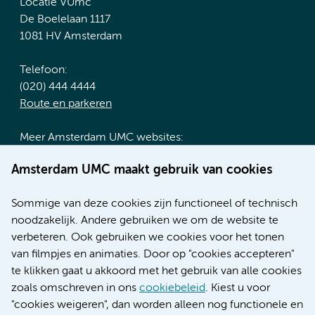
Locatie VUmc
De Boelelaan 1117
1081 HV Amsterdam
Telefoon:
(020) 444 4444
Route en parkeren
Meer Amsterdam UMC websites:
Werken bij Amsterdam UMC
Amsterdam UMC maakt gebruik van cookies
Over Amsterdam UMC
Nieuws
Sommige van deze cookies zijn functioneel of technisch
Research
noodzakelijk. Andere gebruiken we om de website te
Educatie locatie AMC
verbeteren. Ook gebruiken we cookies voor het tonen
Educatie locatie VUmc
van filmpjes en animaties. Door op "cookies accepteren"
te klikken gaat u akkoord met het gebruik van alle cookies
zoals omschreven in ons
cookiebeleid
. Kiest u voor
"cookies weigeren", dan worden alleen nog functionele en