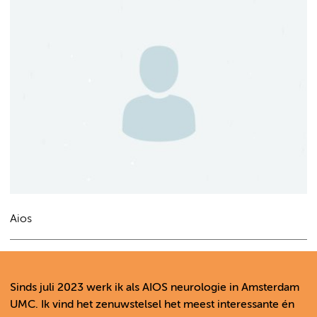
Aios
Sinds juli 2023 werk ik als AIOS neurologie in Amsterdam
UMC. Ik vind het zenuwstelsel het meest interessante én