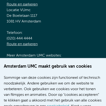
Route en parkeren
Locatie VUmc
De Boelelaan 1117
1081 HV Amsterdam
Telefoon:
(020) 444 4444
Route en parkeren
Meer Amsterdam UMC websites:
Werken bij Amsterdam UMC
Amsterdam UMC maakt gebruik van cookies
Over Amsterdam UMC
Nieuws
Sommige van deze cookies zijn functioneel of technisch
Research
noodzakelijk. Andere gebruiken we om de website te
Educatie locatie AMC
verbeteren. Ook gebruiken we cookies voor het tonen
Educatie locatie VUmc
van filmpjes en animaties. Door op "cookies accepteren"
te klikken gaat u akkoord met het gebruik van alle cookies