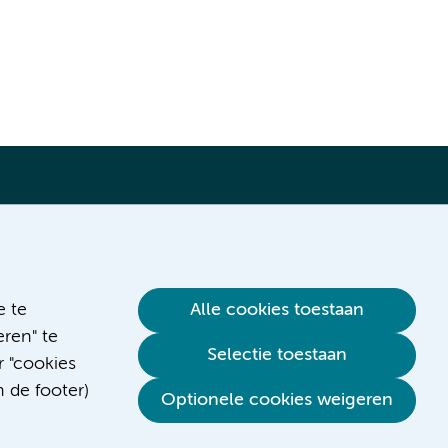
Verwijzen & diagnostiek
e te
Alle cookies toestaan
ren" te
Selectie toestaan
r "cookies
n de footer)
Optionele cookies weigeren