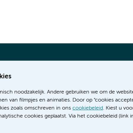
kies
Meer Amsterdam UMC websites:
nisch noodzakelijk. Andere gebruiken we om de websit
Werken bij Amsterdam UMC
en van filmpjes en animaties. Door op "cookies accepte
Over Amsterdam UMC
ookies zoals omschreven in ons
cookiebeleid
. Kiest u voo
Nieuws
lytische cookies geplaatst. Via het cookiebeleid (link i
Research
Educatie locatie AMC
Educatie locatie VUmc