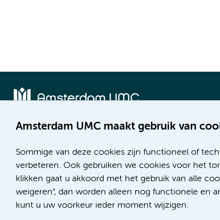
Amsterdam UMC maakt gebruik van coo
Locatie AMC
Locatie VUmc
Meibergdreef 9
De Boelelaan 1117
Sommige van deze cookies zijn functioneel of tech
1105 AZ Amsterdam
1081 HV Amsterdam
verbeteren. Ook gebruiken we cookies voor het ton
klikken gaat u akkoord met het gebruik van alle c
Telefoon:
Telefoon:
weigeren", dan worden alleen nog functionele en ana
(020) 566 9111
(020) 444 4444
kunt u uw voorkeur ieder moment wijzigen.
Route en parkeren
Route en parkeren