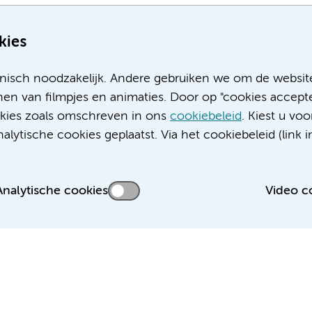
kies
nisch noodzakelijk. Andere gebruiken we om de websit
en van filmpjes en animaties. Door op "cookies accepte
ookies zoals omschreven in ons
cookiebeleid
. Kiest u voo
Meer Amsterdam UMC websites:
lytische cookies geplaatst. Via het cookiebeleid (link i
Werken bij Amsterdam UMC
Over Amsterdam UMC
Nieuws
Analytische cookies
Video c
Research
Educatie locatie AMC
Educatie locatie VUmc
 privacyverklaring
Cookieverklaring
Disclaimer
Colofon