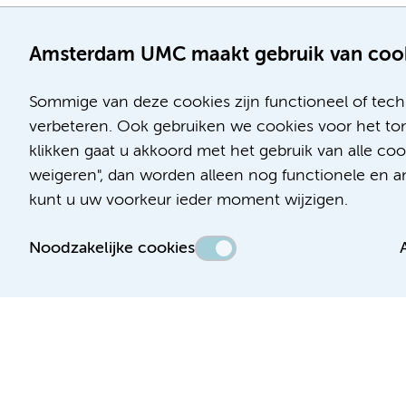
Amsterdam UMC maakt gebruik van coo
Sommige van deze cookies zijn functioneel of tech
verbeteren. Ook gebruiken we cookies voor het ton
klikken gaat u akkoord met het gebruik van alle c
Locatie AMC
Locatie VUmc
weigeren", dan worden alleen nog functionele en ana
Meibergdreef 9
De Boelelaan 1117
kunt u uw voorkeur ieder moment wijzigen.
1105 AZ Amsterdam
1081 HV Amsterdam
Noodzakelijke cookies
Telefoon:
Telefoon:
(020) 566 9111
(020) 444 4444
Route en parkeren
Route en parkeren
Toegankelijkheidsverklaring
Responsible disclosure
Algemene