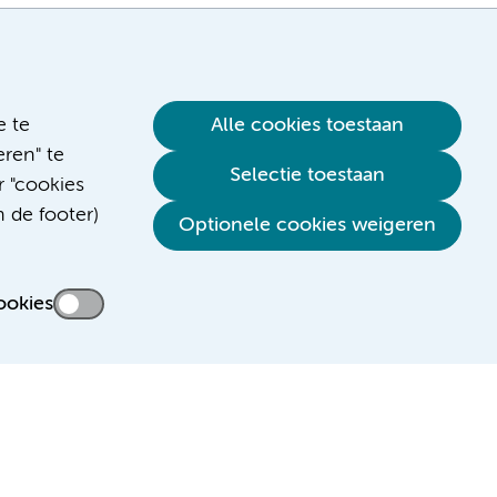
e te
Alle cookies toestaan
ren" te
Selectie toestaan
r "cookies
n de footer)
Verwijzen & diagnostiek
Optionele cookies weigeren
ookies