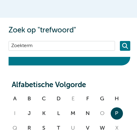
Zoek op "trefwoord"
Alfabetische Volgorde
A
B
C
D
E
F
G
H
I
J
K
L
M
N
O
P
Q
R
S
T
U
V
W
X