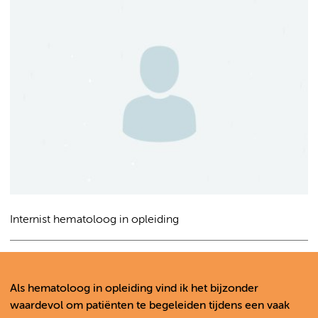
Internist hematoloog in opleiding
Als hematoloog in opleiding vind ik het bijzonder
waardevol om patiënten te begeleiden tijdens een vaak