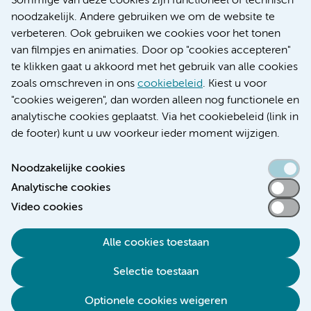
Sommige van deze cookies zijn functioneel of technisch
Research
noodzakelijk. Andere gebruiken we om de website te
Educatie locatie AMC
verbeteren. Ook gebruiken we cookies voor het tonen
Educatie locatie VUmc
van filmpjes en animaties. Door op "cookies accepteren"
te klikken gaat u akkoord met het gebruik van alle cookies
zoals omschreven in ons
cookiebeleid
. Kiest u voor
"cookies weigeren", dan worden alleen nog functionele en
Verwijzen & diagnostiek
analytische cookies geplaatst. Via het cookiebeleid (link in
de footer) kunt u uw voorkeur ieder moment wijzigen.
Noodzakelijke cookies
Analytische cookies
Toegankelijkheidsverklaring
Video cookies
Responsible disclosure
Algemene privacyverklaring
Alle cookies toestaan
Cookieverklaring
Selectie toestaan
Disclaimer
Colofon
Optionele cookies weigeren