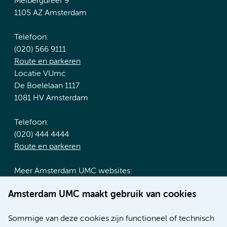
Meibergdreef 9
1105 AZ Amsterdam
Telefoon:
(020) 566 9111
Route en parkeren
Locatie VUmc
De Boelelaan 1117
1081 HV Amsterdam
Telefoon:
(020) 444 4444
Route en parkeren
Meer Amsterdam UMC websites:
Werken bij Amsterdam UMC
Amsterdam UMC maakt gebruik van cookies
Over Amsterdam UMC
Nieuws
Sommige van deze cookies zijn functioneel of technisch