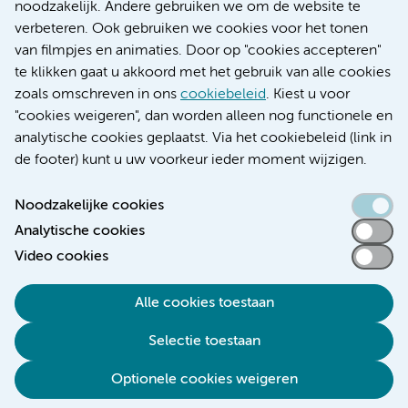
Research
noodzakelijk. Andere gebruiken we om de website te
Educatie locatie AMC
verbeteren. Ook gebruiken we cookies voor het tonen
Educatie locatie VUmc
van filmpjes en animaties. Door op "cookies accepteren"
te klikken gaat u akkoord met het gebruik van alle cookies
zoals omschreven in ons
cookiebeleid
. Kiest u voor
"cookies weigeren", dan worden alleen nog functionele en
Verwijzen & diagnostiek
analytische cookies geplaatst. Via het cookiebeleid (link in
de footer) kunt u uw voorkeur ieder moment wijzigen.
Noodzakelijke cookies
Analytische cookies
Toegankelijkheidsverklaring
Video cookies
Responsible disclosure
Algemene privacyverklaring
Alle cookies toestaan
Cookieverklaring
Selectie toestaan
Disclaimer
Colofon
Optionele cookies weigeren