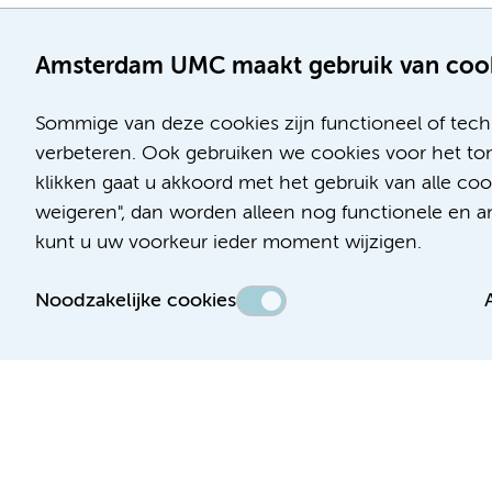
Amsterdam UMC maakt gebruik van coo
Sommige van deze cookies zijn functioneel of tech
verbeteren. Ook gebruiken we cookies voor het ton
klikken gaat u akkoord met het gebruik van alle c
Locatie AMC
Locatie VUmc
weigeren", dan worden alleen nog functionele en ana
Meibergdreef 9
De Boelelaan 1117
kunt u uw voorkeur ieder moment wijzigen.
1105 AZ Amsterdam
1081 HV Amsterdam
Noodzakelijke cookies
Telefoon:
Telefoon:
(020) 566 9111
(020) 444 4444
Route en parkeren
Route en parkeren
Toegankelijkheidsverklaring
Responsible disclosure
Algemene