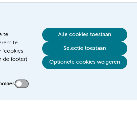
e te
Alle cookies toestaan
ren" te
Selectie toestaan
r "cookies
n de footer)
Verwijzen & diagnostiek
Optionele cookies weigeren
ookies