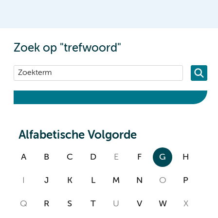
Zoek op "trefwoord"
Alfabetische Volgorde
A
B
C
D
E
F
G
H
I
J
K
L
M
N
O
P
Q
R
S
T
U
V
W
X