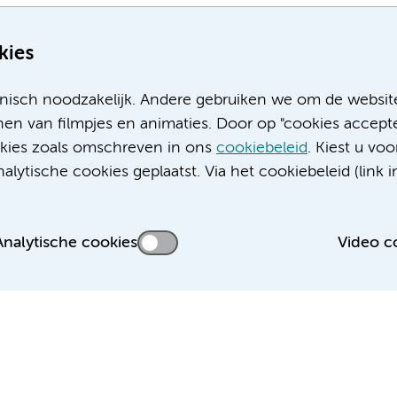
kies
nisch noodzakelijk. Andere gebruiken we om de websit
en van filmpjes en animaties. Door op "cookies accepte
ookies zoals omschreven in ons
cookiebeleid
. Kiest u voo
Meer Amsterdam UMC websites:
lytische cookies geplaatst. Via het cookiebeleid (link i
Werken bij Amsterdam UMC
Over Amsterdam UMC
Nieuws
Analytische cookies
Video c
Research
Educatie locatie AMC
Educatie locatie VUmc
 privacyverklaring
Cookieverklaring
Disclaimer
Colofon