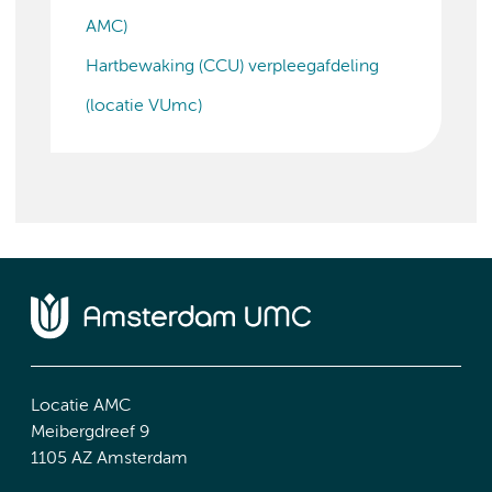
AMC)
Hartbewaking (CCU) verpleegafdeling
(locatie VUmc)
Locatie AMC
Meibergdreef 9
1105 AZ Amsterdam