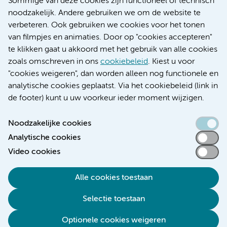
Sommige van deze cookies zijn functioneel of technisch
Educatie locatie AMC
noodzakelijk. Andere gebruiken we om de website te
Educatie locatie VUmc
verbeteren. Ook gebruiken we cookies voor het tonen
van filmpjes en animaties. Door op "cookies accepteren"
te klikken gaat u akkoord met het gebruik van alle cookies
zoals omschreven in ons
cookiebeleid
. Kiest u voor
Verwijzen & diagnostiek
"cookies weigeren", dan worden alleen nog functionele en
analytische cookies geplaatst. Via het cookiebeleid (link in
de footer) kunt u uw voorkeur ieder moment wijzigen.
Noodzakelijke cookies
Toegankelijkheidsverklaring
Analytische cookies
Responsible disclosure
Video cookies
Algemene privacyverklaring
Cookieverklaring
Alle cookies toestaan
Disclaimer
Selectie toestaan
Colofon
Optionele cookies weigeren