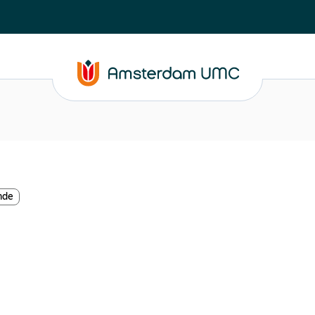
nde
)