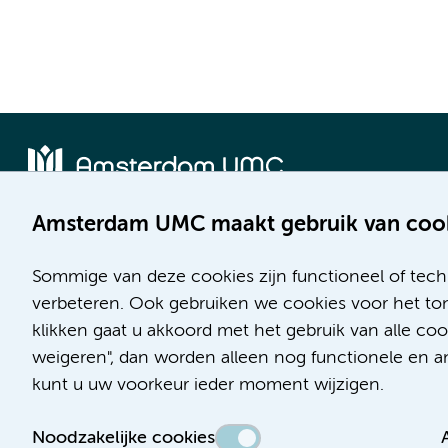
Amsterdam UMC maakt gebruik van coo
Locatie AMC
Locatie VUmc
Meibergdreef 9
De Boelelaan 1117
Sommige van deze cookies zijn functioneel of tech
1105 AZ Amsterdam
1081 HV Amsterdam
verbeteren. Ook gebruiken we cookies voor het ton
klikken gaat u akkoord met het gebruik van alle c
Telefoon:
Telefoon:
weigeren", dan worden alleen nog functionele en ana
(020) 566 9111
(020) 444 4444
kunt u uw voorkeur ieder moment wijzigen.
Route en parkeren
Route en parkeren
Noodzakelijke cookies