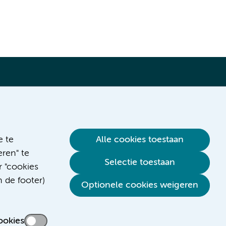
Verwijzen & diagnostiek
e te
Alle cookies toestaan
ren" te
Selectie toestaan
r "cookies
n de footer)
Optionele cookies weigeren
ookies