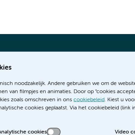
kies
Meer Amsterdam UMC websites:
nisch noodzakelijk. Andere gebruiken we om de websit
Werken bij Amsterdam UMC
en van filmpjes en animaties. Door op "cookies accepte
Over Amsterdam UMC
ookies zoals omschreven in ons
cookiebeleid
. Kiest u voo
Nieuws
lytische cookies geplaatst. Via het cookiebeleid (link i
Research
Educatie locatie AMC
Educatie locatie VUmc
Analytische cookies
Video c