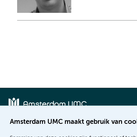
Amsterdam UMC maakt gebruik van coo
Locatie AMC
Locatie VUmc
Meibergdreef 9
De Boelelaan 1117