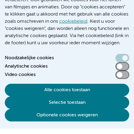
verbeteren. Ook gebruiken we cookies voor het tonen
Educatie locatie VUmc
van filmpjes en animaties. Door op "cookies accepteren"
te klikken gaat u akkoord met het gebruik van alle cookies
zoals omschreven in ons
cookiebeleid
. Kiest u voor
"cookies weigeren", dan worden alleen nog functionele en
Verwijzen & diagnostiek
analytische cookies geplaatst. Via het cookiebeleid (link in
de footer) kunt u uw voorkeur ieder moment wijzigen.
Noodzakelijke cookies
Analytische cookies
Toegankelijkheidsverklaring
Video cookies
Responsible disclosure
Algemene privacyverklaring
Alle cookies toestaan
Cookieverklaring
Selectie toestaan
Disclaimer
Colofon
Optionele cookies weigeren