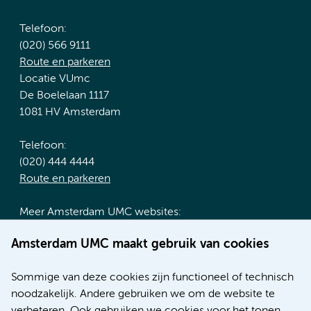
Telefoon:
(020) 566 9111
Route en parkeren
Locatie VUmc
De Boelelaan 1117
1081 HV Amsterdam
Telefoon:
(020) 444 4444
Route en parkeren
Meer Amsterdam UMC websites:
Werken bij Amsterdam UMC
Amsterdam UMC maakt gebruik van cookies
Over Amsterdam UMC
Nieuws
Sommige van deze cookies zijn functioneel of technisch
Research
noodzakelijk. Andere gebruiken we om de website te
Educatie locatie AMC