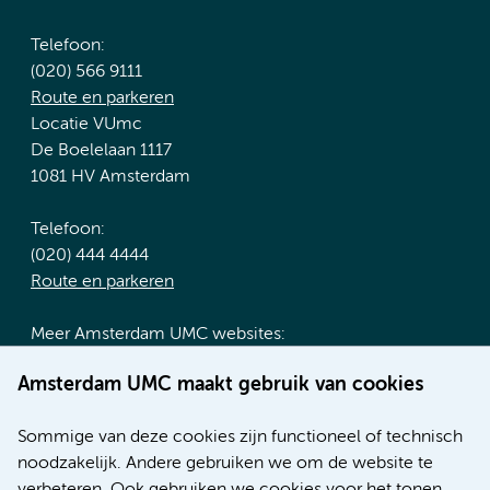
Telefoon:
(020) 566 9111
Route en parkeren
Locatie VUmc
De Boelelaan 1117
1081 HV Amsterdam
Telefoon:
(020) 444 4444
Route en parkeren
Meer Amsterdam UMC websites:
Werken bij Amsterdam UMC
Amsterdam UMC maakt gebruik van cookies
Over Amsterdam UMC
Nieuws
Sommige van deze cookies zijn functioneel of technisch
Research
noodzakelijk. Andere gebruiken we om de website te
Educatie locatie AMC