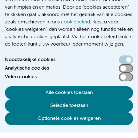
verbeteren. Ook gebruiken we cookies voor het tonen
Educatie locatie VUmc
van filmpjes en animaties. Door op "cookies accepteren"
te klikken gaat u akkoord met het gebruik van alle cookies
zoals omschreven in ons
cookiebeleid
. Kiest u voor
"cookies weigeren", dan worden alleen nog functionele en
Verwijzen & diagnostiek
analytische cookies geplaatst. Via het cookiebeleid (link in
de footer) kunt u uw voorkeur ieder moment wijzigen.
Noodzakelijke cookies
Analytische cookies
Toegankelijkheidsverklaring
Video cookies
Responsible disclosure
Algemene privacyverklaring
Alle cookies toestaan
Cookieverklaring
Selectie toestaan
Disclaimer
Colofon
Optionele cookies weigeren