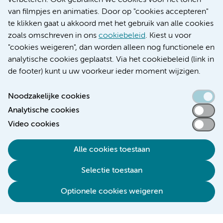
verbeteren. Ook gebruiken we cookies voor het tonen
Educatie locatie VUmc
van filmpjes en animaties. Door op "cookies accepteren"
te klikken gaat u akkoord met het gebruik van alle cookies
zoals omschreven in ons
cookiebeleid
. Kiest u voor
"cookies weigeren", dan worden alleen nog functionele en
Verwijzen & diagnostiek
analytische cookies geplaatst. Via het cookiebeleid (link in
de footer) kunt u uw voorkeur ieder moment wijzigen.
Noodzakelijke cookies
Analytische cookies
Toegankelijkheidsverklaring
Video cookies
Responsible disclosure
Algemene privacyverklaring
Alle cookies toestaan
Cookieverklaring
Selectie toestaan
Disclaimer
Colofon
Optionele cookies weigeren