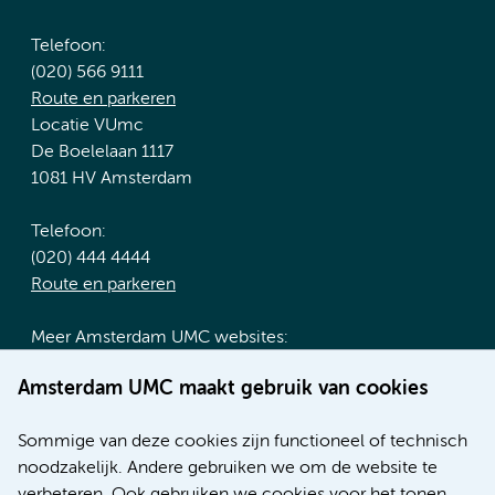
Telefoon:
(020) 566 9111
Route en parkeren
Locatie VUmc
De Boelelaan 1117
1081 HV Amsterdam
Telefoon:
(020) 444 4444
Route en parkeren
Meer Amsterdam UMC websites:
Werken bij Amsterdam UMC
Amsterdam UMC maakt gebruik van cookies
Over Amsterdam UMC
Nieuws
Sommige van deze cookies zijn functioneel of technisch
Research
noodzakelijk. Andere gebruiken we om de website te
Educatie locatie AMC