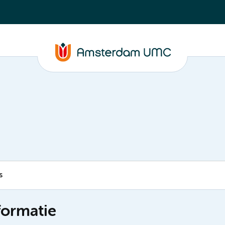
s
formatie