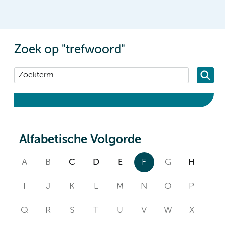
Zoek op "trefwoord"
Alfabetische Volgorde
A
B
C
D
E
F
G
H
I
J
K
L
M
N
O
P
Q
R
S
T
U
V
W
X