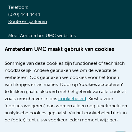
Telefoon:
(020) 444 4444
Route en parkeren
Meer Amsterdam UMC websites:
Werken bij Amsterdam UMC
Amsterdam UMC maakt gebruik van cookies
Over Amsterdam UMC
Nieuws
Sommige van deze cookies zijn functioneel of technisch
Research
noodzakelijk. Andere gebruiken we om de website te
Educatie locatie AMC
verbeteren. Ook gebruiken we cookies voor het tonen
Educatie locatie VUmc
van filmpjes en animaties. Door op "cookies accepteren"
te klikken gaat u akkoord met het gebruik van alle cookies
zoals omschreven in ons
cookiebeleid
. Kiest u voor
"cookies weigeren", dan worden alleen nog functionele en
Verwijzen & diagnostiek
analytische cookies geplaatst. Via het cookiebeleid (link in
de footer) kunt u uw voorkeur ieder moment wijzigen.