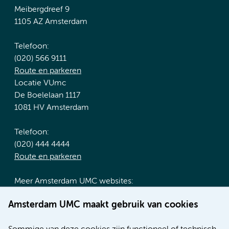
Meibergdreef 9
1105 AZ Amsterdam
Telefoon:
(020) 566 9111
Route en parkeren
Locatie VUmc
De Boelelaan 1117
1081 HV Amsterdam
Telefoon:
(020) 444 4444
Route en parkeren
Meer Amsterdam UMC websites:
Werken bij Amsterdam UMC
Amsterdam UMC maakt gebruik van cookies
Over Amsterdam UMC
Nieuws