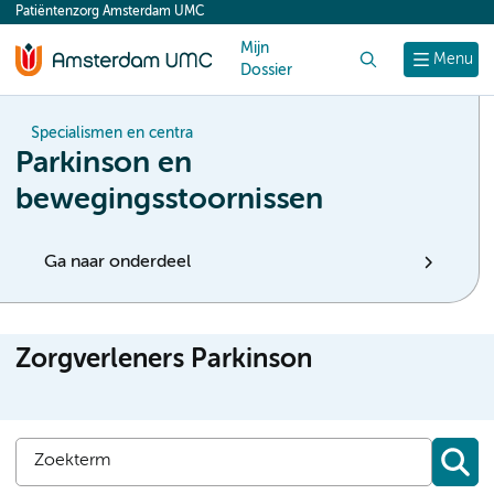
Patiëntenzorg Amsterdam UMC
content
Mijn
Zoek
Menu
Dossier
Specialismen en centra
Parkinson en
bewegingsstoornissen
Ga naar onderdeel
Zorgverleners Parkinson