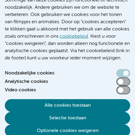
Sommige van deze cookies zijn functioneel of technisch
Research
noodzakelijk. Andere gebruiken we om de website te
Educatie locatie AMC
verbeteren. Ook gebruiken we cookies voor het tonen
Educatie locatie VUmc
van filmpjes en animaties. Door op "cookies accepteren"
te klikken gaat u akkoord met het gebruik van alle cookies
zoals omschreven in ons
cookiebeleid
. Kiest u voor
"cookies weigeren", dan worden alleen nog functionele en
Verwijzen & diagnostiek
analytische cookies geplaatst. Via het cookiebeleid (link in
de footer) kunt u uw voorkeur ieder moment wijzigen.
Noodzakelijke cookies
Analytische cookies
Toegankelijkheidsverklaring
Video cookies
Responsible disclosure
Algemene privacyverklaring
Alle cookies toestaan
Cookieverklaring
Selectie toestaan
Disclaimer
Colofon
Optionele cookies weigeren