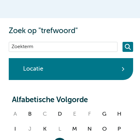
Zoek op "trefwoord"
Locatie
Alfabetische Volgorde
A
B
C
D
E
F
G
H
I
J
K
L
M
N
O
P