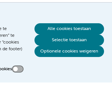
e te
Alle cookies toestaan
ren" te
Selectie toestaan
r "cookies
n de footer)
Verwijzen & diagnostiek
Optionele cookies weigeren
ookies