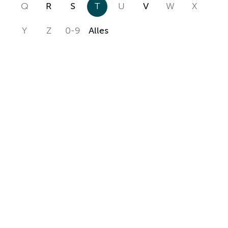
Q
R
S
T
U
V
W
X
Y
Z
0-9
Alles