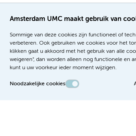
Amsterdam UMC maakt gebruik van coo
Sommige van deze cookies zijn functioneel of tech
verbeteren. Ook gebruiken we cookies voor het ton
klikken gaat u akkoord met het gebruik van alle c
Locatie AMC
Locatie VUmc
weigeren", dan worden alleen nog functionele en ana
Meibergdreef 9
De Boelelaan 1117
kunt u uw voorkeur ieder moment wijzigen.
1105 AZ Amsterdam
1081 HV Amsterdam
Noodzakelijke cookies
Telefoon:
Telefoon:
(020) 566 9111
(020) 444 4444
Route en parkeren
Route en parkeren
Toegankelijkheidsverklaring
Responsible disclosure
Algemene