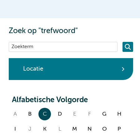
Zoek op "trefwoord"
Locatie
Alfabetische Volgorde
A
B
C
D
E
F
G
H
I
J
K
L
M
N
O
P