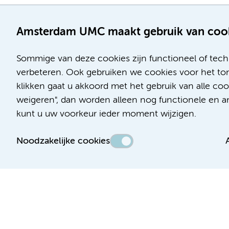
Amsterdam UMC maakt gebruik van coo
Sommige van deze cookies zijn functioneel of tech
verbeteren. Ook gebruiken we cookies voor het ton
klikken gaat u akkoord met het gebruik van alle c
Locatie AMC
Locatie VUmc
weigeren", dan worden alleen nog functionele en ana
Meibergdreef 9
De Boelelaan 1117
kunt u uw voorkeur ieder moment wijzigen.
1105 AZ Amsterdam
1081 HV Amsterdam
Noodzakelijke cookies
Telefoon:
Telefoon:
(020) 566 9111
(020) 444 4444
Route en parkeren
Route en parkeren
Toegankelijkheidsverklaring
Responsible disclosure
Algemene