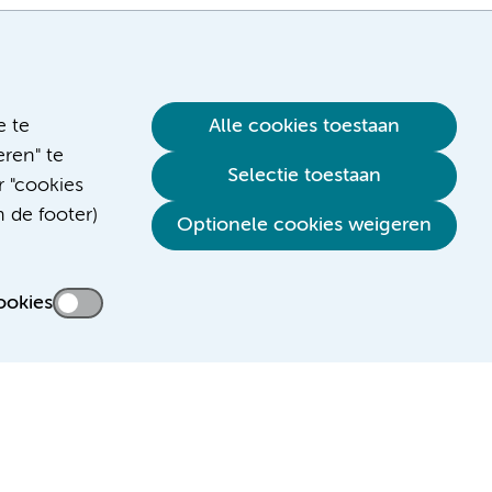
e te
Alle cookies toestaan
ren" te
Selectie toestaan
r "cookies
n de footer)
Verwijzen & diagnostiek
Optionele cookies weigeren
ookies