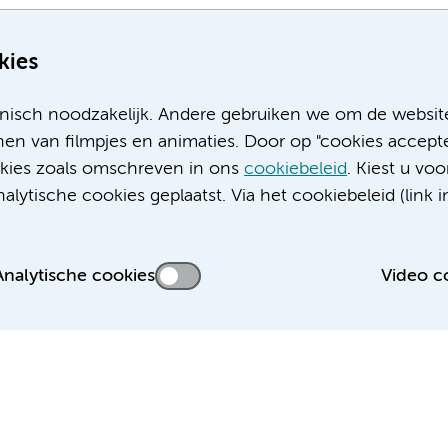
kies
nisch noodzakelijk. Andere gebruiken we om de websit
en van filmpjes en animaties. Door op "cookies accepte
ookies zoals omschreven in ons
cookiebeleid
. Kiest u voo
Meer Amsterdam UMC websites:
lytische cookies geplaatst. Via het cookiebeleid (link i
Werken bij Amsterdam UMC
Over Amsterdam UMC
Nieuws
Analytische cookies
Video c
Research
Educatie locatie AMC
Educatie locatie VUmc
 privacyverklaring
Cookieverklaring
Disclaimer
Colofon