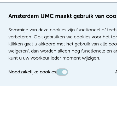
Amsterdam UMC maakt gebruik van coo
Sommige van deze cookies zijn functioneel of tech
verbeteren. Ook gebruiken we cookies voor het ton
klikken gaat u akkoord met het gebruik van alle c
Locatie AMC
Locatie VUmc
weigeren", dan worden alleen nog functionele en ana
Meibergdreef 9
De Boelelaan 1117
kunt u uw voorkeur ieder moment wijzigen.
1105 AZ Amsterdam
1081 HV Amsterdam
Noodzakelijke cookies
Telefoon:
Telefoon:
(020) 566 9111
(020) 444 4444
Route en parkeren
Route en parkeren
Toegankelijkheidsverklaring
Responsible disclosure
Algemene