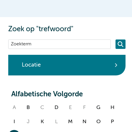
Zoek op "trefwoord"
Locatie
Alfabetische Volgorde
A
B
C
D
E
F
G
H
I
J
K
L
M
N
O
P