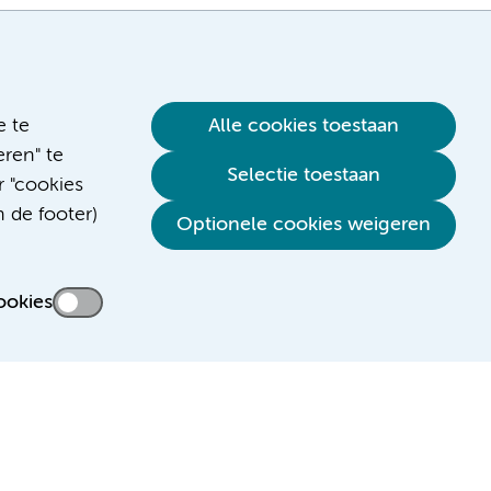
e te
Alle cookies toestaan
ren" te
Selectie toestaan
r "cookies
n de footer)
Verwijzen & diagnostiek
Optionele cookies weigeren
ookies