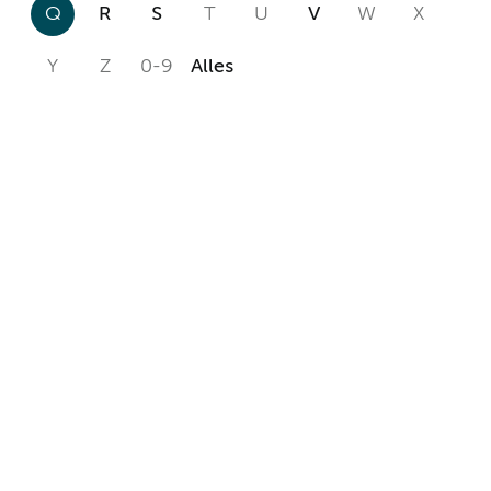
Q
R
S
T
U
V
W
X
Y
Z
0-9
Alles