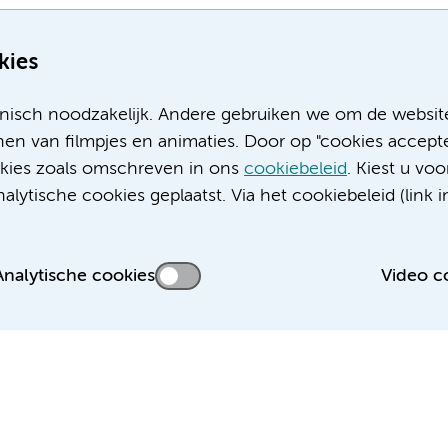
kies
nisch noodzakelijk. Andere gebruiken we om de websit
en van filmpjes en animaties. Door op "cookies accepte
ookies zoals omschreven in ons
cookiebeleid
. Kiest u voo
Meer Amsterdam UMC websites:
lytische cookies geplaatst. Via het cookiebeleid (link i
Werken bij Amsterdam UMC
Over Amsterdam UMC
Nieuws
Analytische cookies
Video c
Research
Educatie locatie AMC
Educatie locatie VUmc
 privacyverklaring
Cookieverklaring
Disclaimer
Colofon