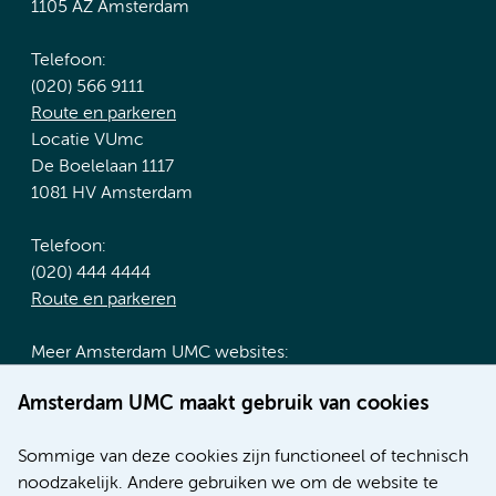
1105 AZ Amsterdam
Telefoon:
(020) 566 9111
Route en parkeren
Locatie VUmc
De Boelelaan 1117
1081 HV Amsterdam
Telefoon:
(020) 444 4444
Route en parkeren
Meer Amsterdam UMC websites:
Werken bij Amsterdam UMC
Amsterdam UMC maakt gebruik van cookies
Over Amsterdam UMC
Nieuws
Sommige van deze cookies zijn functioneel of technisch
Research
noodzakelijk. Andere gebruiken we om de website te