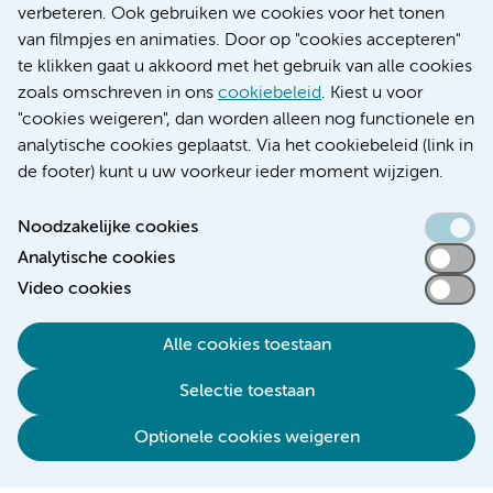
Educatie locatie AMC
verbeteren. Ook gebruiken we cookies voor het tonen
Educatie locatie VUmc
van filmpjes en animaties. Door op "cookies accepteren"
te klikken gaat u akkoord met het gebruik van alle cookies
zoals omschreven in ons
cookiebeleid
. Kiest u voor
"cookies weigeren", dan worden alleen nog functionele en
Verwijzen & diagnostiek
analytische cookies geplaatst. Via het cookiebeleid (link in
de footer) kunt u uw voorkeur ieder moment wijzigen.
Noodzakelijke cookies
Analytische cookies
Toegankelijkheidsverklaring
Video cookies
Responsible disclosure
Algemene privacyverklaring
Alle cookies toestaan
Cookieverklaring
Selectie toestaan
Disclaimer
Colofon
Optionele cookies weigeren