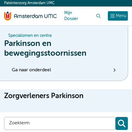
Patiëntenzorg Amsterdam UMC
content
Mijn
Zoek
Menu
Dossier
Specialismen en centra
Parkinson en
bewegingsstoornissen
Ga naar onderdeel
Zorgverleners Parkinson