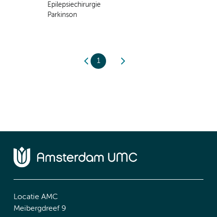
Epilepsiechirurgie
Parkinson
1
Locatie AMC
Meibergdreef 9