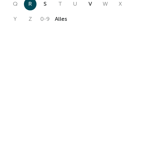
Q
R
S
T
U
V
W
X
Y
Z
0-9
Alles