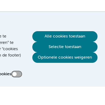
e te
Alle cookies toestaan
ren" te
Selectie toestaan
r "cookies
n de footer)
Verwijzen & diagnostiek
Optionele cookies weigeren
ookies