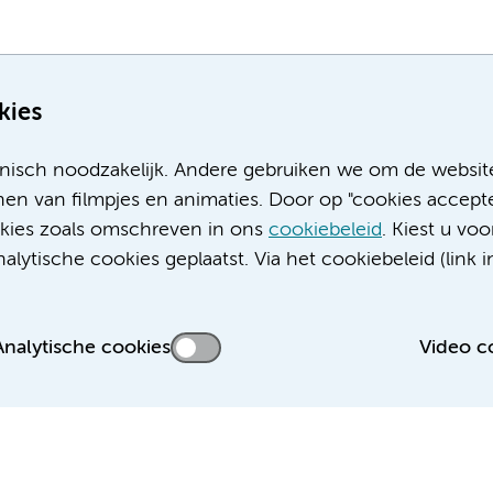
kies
nisch noodzakelijk. Andere gebruiken we om de websit
en van filmpjes en animaties. Door op "cookies accepte
ookies zoals omschreven in ons
cookiebeleid
. Kiest u voo
Meer Amsterdam UMC websites:
lytische cookies geplaatst. Via het cookiebeleid (link i
Werken bij Amsterdam UMC
Over Amsterdam UMC
Nieuws
Analytische cookies
Video c
Research
Educatie locatie AMC
Educatie locatie VUmc