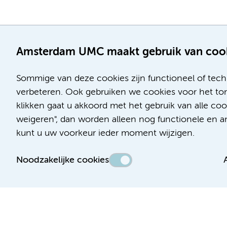
Amsterdam UMC maakt gebruik van coo
Sommige van deze cookies zijn functioneel of tech
verbeteren. Ook gebruiken we cookies voor het ton
klikken gaat u akkoord met het gebruik van alle c
Locatie AMC
Locatie VUmc
weigeren", dan worden alleen nog functionele en ana
Meibergdreef 9
De Boelelaan 1117
kunt u uw voorkeur ieder moment wijzigen.
1105 AZ Amsterdam
1081 HV Amsterdam
Noodzakelijke cookies
Telefoon:
Telefoon:
(020) 566 9111
(020) 444 4444
Route en parkeren
Route en parkeren