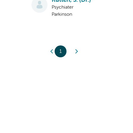
Rutten, S. (Dr.)
Psychiater
Parkinson
1