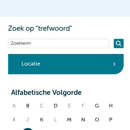
Zoek op "trefwoord"
Locatie
Alfabetische Volgorde
A
B
C
D
E
F
G
H
I
J
K
L
M
N
O
P