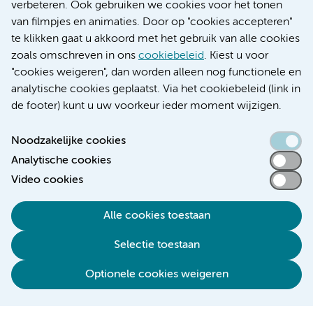
Educatie locatie AMC
verbeteren. Ook gebruiken we cookies voor het tonen
Educatie locatie VUmc
van filmpjes en animaties. Door op "cookies accepteren"
te klikken gaat u akkoord met het gebruik van alle cookies
zoals omschreven in ons
cookiebeleid
. Kiest u voor
"cookies weigeren", dan worden alleen nog functionele en
Verwijzen & diagnostiek
analytische cookies geplaatst. Via het cookiebeleid (link in
de footer) kunt u uw voorkeur ieder moment wijzigen.
Noodzakelijke cookies
Analytische cookies
Toegankelijkheidsverklaring
Video cookies
Responsible disclosure
Algemene privacyverklaring
Alle cookies toestaan
Cookieverklaring
Selectie toestaan
Disclaimer
Colofon
Optionele cookies weigeren