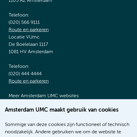
1105 AZ Amsterdam
Telefoon:
(020) 566 9111
Route en parkeren
Locatie VUmc
De Boelelaan 1117
1081 HV Amsterdam
Telefoon:
(020) 444 4444
Route en parkeren
Meer Amsterdam UMC websites:
Werken bij Amsterdam UMC
Amsterdam UMC maakt gebruik van cookies
Over Amsterdam UMC
Nieuws
Sommige van deze cookies zijn functioneel of technisch
Research
noodzakelijk. Andere gebruiken we om de website te