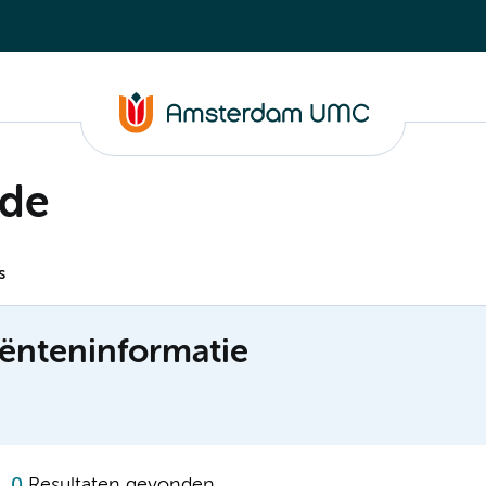
nde
s
ënteninformatie
0
Resultaten gevonden