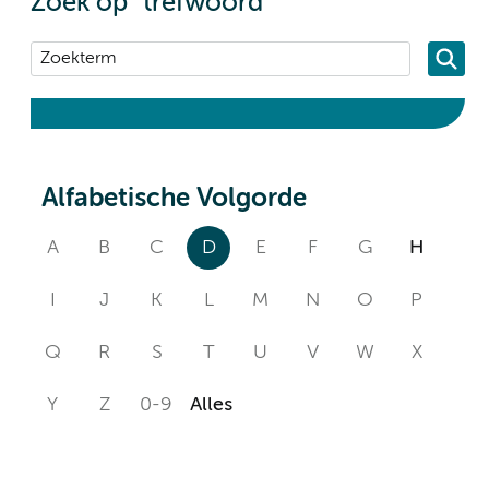
Zoek op "trefwoord"
Alfabetische Volgorde
A
B
C
D
E
F
G
H
I
J
K
L
M
N
O
P
Q
R
S
T
U
V
W
X
Y
Z
0-9
Alles