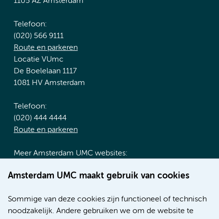
1105 AZ Amsterdam
Telefoon:
(020) 566 9111
Route en parkeren
Locatie VUmc
De Boelelaan 1117
1081 HV Amsterdam
Telefoon:
(020) 444 4444
Route en parkeren
Meer Amsterdam UMC websites:
Werken bij Amsterdam UMC
Amsterdam UMC maakt gebruik van cookies
Over Amsterdam UMC
Nieuws
Sommige van deze cookies zijn functioneel of technisch
Research
noodzakelijk. Andere gebruiken we om de website te