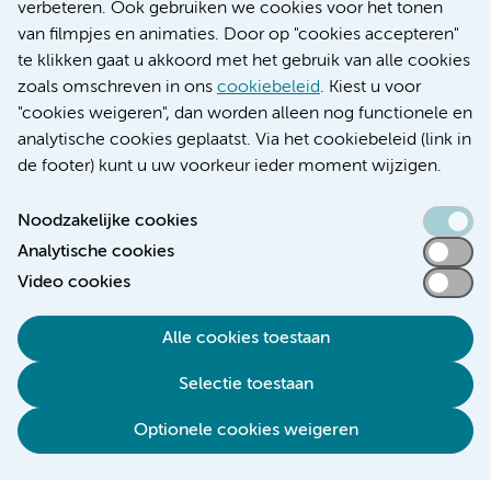
Educatie locatie AMC
verbeteren. Ook gebruiken we cookies voor het tonen
Educatie locatie VUmc
van filmpjes en animaties. Door op "cookies accepteren"
te klikken gaat u akkoord met het gebruik van alle cookies
zoals omschreven in ons
cookiebeleid
. Kiest u voor
"cookies weigeren", dan worden alleen nog functionele en
Verwijzen & diagnostiek
analytische cookies geplaatst. Via het cookiebeleid (link in
de footer) kunt u uw voorkeur ieder moment wijzigen.
Noodzakelijke cookies
Analytische cookies
Toegankelijkheidsverklaring
Video cookies
Responsible disclosure
Algemene privacyverklaring
Alle cookies toestaan
Cookieverklaring
Selectie toestaan
Disclaimer
Colofon
Optionele cookies weigeren