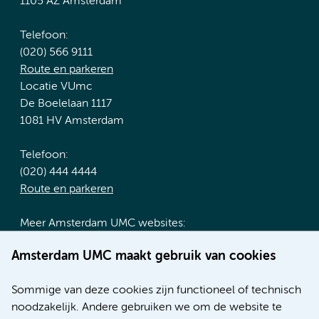
1105 AZ Amsterdam
Telefoon:
(020) 566 9111
Route en parkeren
Locatie VUmc
De Boelelaan 1117
1081 HV Amsterdam
Telefoon:
(020) 444 4444
Route en parkeren
Meer Amsterdam UMC websites:
Werken bij Amsterdam UMC
Amsterdam UMC maakt gebruik van cookies
Over Amsterdam UMC
Nieuws
Sommige van deze cookies zijn functioneel of technisch
Research
noodzakelijk. Andere gebruiken we om de website te