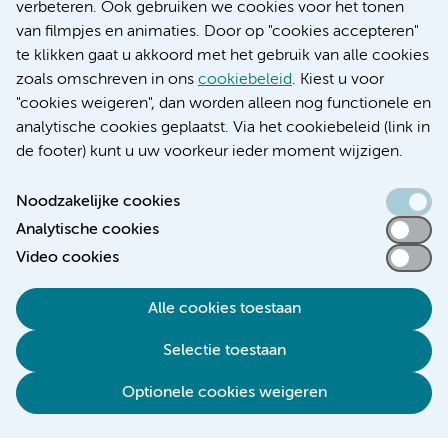
Educatie locatie AMC
verbeteren. Ook gebruiken we cookies voor het tonen
Educatie locatie VUmc
van filmpjes en animaties. Door op "cookies accepteren"
te klikken gaat u akkoord met het gebruik van alle cookies
zoals omschreven in ons
cookiebeleid
. Kiest u voor
"cookies weigeren", dan worden alleen nog functionele en
Verwijzen & diagnostiek
analytische cookies geplaatst. Via het cookiebeleid (link in
de footer) kunt u uw voorkeur ieder moment wijzigen.
Noodzakelijke cookies
Analytische cookies
Toegankelijkheidsverklaring
Video cookies
Responsible disclosure
Algemene privacyverklaring
Alle cookies toestaan
Cookieverklaring
Selectie toestaan
Disclaimer
Colofon
Optionele cookies weigeren