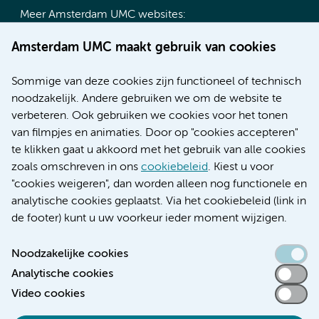
Meer Amsterdam UMC websites:
Werken bij Amsterdam UMC
Amsterdam UMC maakt gebruik van cookies
Over Amsterdam UMC
Nieuws
Sommige van deze cookies zijn functioneel of technisch
Research
noodzakelijk. Andere gebruiken we om de website te
Educatie locatie AMC
verbeteren. Ook gebruiken we cookies voor het tonen
Educatie locatie VUmc
van filmpjes en animaties. Door op "cookies accepteren"
te klikken gaat u akkoord met het gebruik van alle cookies
zoals omschreven in ons
cookiebeleid
. Kiest u voor
"cookies weigeren", dan worden alleen nog functionele en
Verwijzen & diagnostiek
analytische cookies geplaatst. Via het cookiebeleid (link in
de footer) kunt u uw voorkeur ieder moment wijzigen.
Noodzakelijke cookies
Analytische cookies
Toegankelijkheidsverklaring
Video cookies
Responsible disclosure