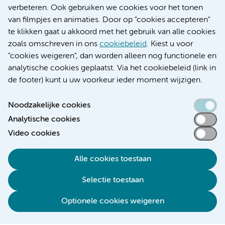
Educatie locatie AMC
verbeteren. Ook gebruiken we cookies voor het tonen
Educatie locatie VUmc
van filmpjes en animaties. Door op "cookies accepteren"
te klikken gaat u akkoord met het gebruik van alle cookies
zoals omschreven in ons
cookiebeleid
. Kiest u voor
"cookies weigeren", dan worden alleen nog functionele en
Verwijzen & diagnostiek
analytische cookies geplaatst. Via het cookiebeleid (link in
de footer) kunt u uw voorkeur ieder moment wijzigen.
Noodzakelijke cookies
Analytische cookies
Toegankelijkheidsverklaring
Video cookies
Responsible disclosure
Algemene privacyverklaring
Alle cookies toestaan
Cookieverklaring
Selectie toestaan
Disclaimer
Colofon
Optionele cookies weigeren