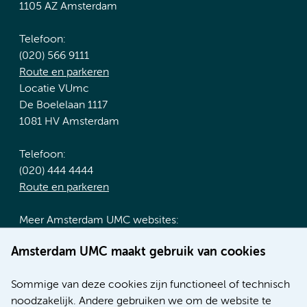
1105 AZ Amsterdam
Telefoon:
(020) 566 9111
Route en parkeren
Locatie VUmc
De Boelelaan 1117
1081 HV Amsterdam
Telefoon:
(020) 444 4444
Route en parkeren
Meer Amsterdam UMC websites:
Werken bij Amsterdam UMC
Amsterdam UMC maakt gebruik van cookies
Over Amsterdam UMC
Nieuws
Sommige van deze cookies zijn functioneel of technisch
Research
noodzakelijk. Andere gebruiken we om de website te