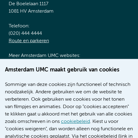
De Boelelaan 1117
1081 HV Amsterdam
Telefoon:
(020) 444 4444
Route en parkeren
Meer Amsterdam UMC websites:
Werken bij Amsterdam UMC
Amsterdam UMC maakt gebruik van cookies
Over Amsterdam UMC
Nieuws
Sommige van deze cookies zijn functioneel of technisch
Research
noodzakelijk. Andere gebruiken we om de website te
Educatie locatie AMC
verbeteren. Ook gebruiken we cookies voor het tonen
Educatie locatie VUmc
van filmpjes en animaties. Door op "cookies accepteren"
te klikken gaat u akkoord met het gebruik van alle cookies
zoals omschreven in ons
cookiebeleid
. Kiest u voor
"cookies weigeren", dan worden alleen nog functionele en
Verwijzen & diagnostiek
analytische cookies geplaatst. Via het cookiebeleid (link in