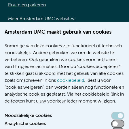
Route en parkeren
Meer Amsterdam UMC websites:
Werken bij Amsterdam UMC
Amsterdam UMC maakt gebruik van cookies
Over Amsterdam UMC
Nieuws
Sommige van deze cookies zijn functioneel of technisch
Research
noodzakelijk. Andere gebruiken we om de website te
Educatie locatie AMC
verbeteren. Ook gebruiken we cookies voor het tonen
Educatie locatie VUmc
van filmpjes en animaties. Door op "cookies accepteren"
te klikken gaat u akkoord met het gebruik van alle cookies
zoals omschreven in ons
cookiebeleid
. Kiest u voor
"cookies weigeren", dan worden alleen nog functionele en
Verwijzen & diagnostiek
analytische cookies geplaatst. Via het cookiebeleid (link in
de footer) kunt u uw voorkeur ieder moment wijzigen.
Noodzakelijke cookies
Analytische cookies
Toegankelijkheidsverklaring