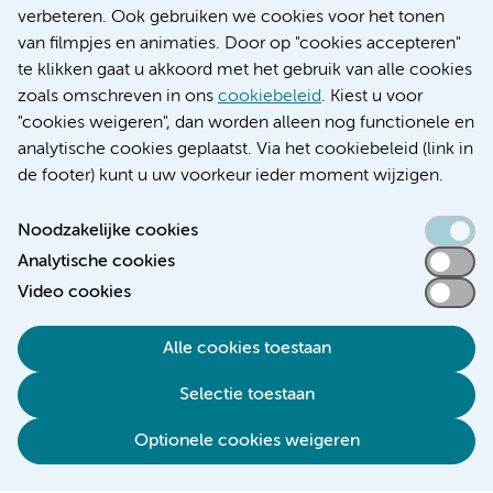
Educatie locatie AMC
verbeteren. Ook gebruiken we cookies voor het tonen
Educatie locatie VUmc
van filmpjes en animaties. Door op "cookies accepteren"
te klikken gaat u akkoord met het gebruik van alle cookies
zoals omschreven in ons
cookiebeleid
. Kiest u voor
"cookies weigeren", dan worden alleen nog functionele en
Verwijzen & diagnostiek
analytische cookies geplaatst. Via het cookiebeleid (link in
de footer) kunt u uw voorkeur ieder moment wijzigen.
Noodzakelijke cookies
Analytische cookies
Toegankelijkheidsverklaring
Video cookies
Responsible disclosure
Algemene privacyverklaring
Alle cookies toestaan
Cookieverklaring
Selectie toestaan
Disclaimer
Colofon
Optionele cookies weigeren