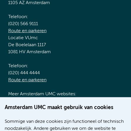
1105 AZ Amsterdam
Telefoon:
(020) 566 9111
Route en parkeren
Locatie VUmc
De Boelelaan 1117
1081 HV Amsterdam
Telefoon:
(020) 444 4444
Route en parkeren
Meer Amsterdam UMC websites:
Werken bij Amsterdam UMC
Amsterdam UMC maakt gebruik van cookies
Over Amsterdam UMC
Nieuws
Sommige van deze cookies zijn functioneel of technisch
Research
noodzakelijk. Andere gebruiken we om de website te