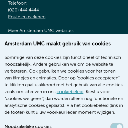
Telefoon:
(020) 444 4444
Route en parkeren
Meer Amsterdam UMC websites:
Werken bij Amsterdam UMC
Amsterdam UMC maakt gebruik van cookies
Over Amsterdam UMC
Nieuws
Sommige van deze cookies zijn functioneel of technisch
Research
noodzakelijk. Andere gebruiken we om de website te
Educatie locatie AMC
verbeteren. Ook gebruiken we cookies voor het tonen
Educatie locatie VUmc
van filmpjes en animaties. Door op "cookies accepteren"
te klikken gaat u akkoord met het gebruik van alle cookies
zoals omschreven in ons
cookiebeleid
. Kiest u voor
"cookies weigeren", dan worden alleen nog functionele en
Verwijzen & diagnostiek
analytische cookies geplaatst. Via het cookiebeleid (link in
de footer) kunt u uw voorkeur ieder moment wijzigen.
Noodzakelijke cookies