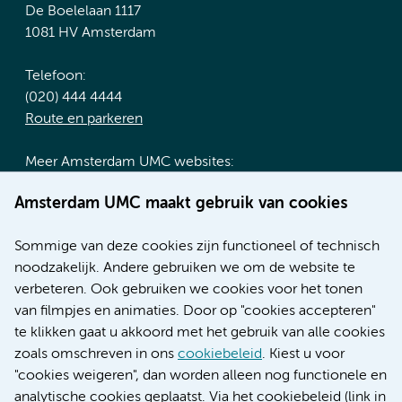
De Boelelaan 1117
1081 HV Amsterdam
Telefoon:
(020) 444 4444
Route en parkeren
Meer Amsterdam UMC websites:
Werken bij Amsterdam UMC
Amsterdam UMC maakt gebruik van cookies
Over Amsterdam UMC
Nieuws
Sommige van deze cookies zijn functioneel of technisch
Research
noodzakelijk. Andere gebruiken we om de website te
Educatie locatie AMC
verbeteren. Ook gebruiken we cookies voor het tonen
Educatie locatie VUmc
van filmpjes en animaties. Door op "cookies accepteren"
te klikken gaat u akkoord met het gebruik van alle cookies
zoals omschreven in ons
cookiebeleid
. Kiest u voor
"cookies weigeren", dan worden alleen nog functionele en
Verwijzen & diagnostiek
analytische cookies geplaatst. Via het cookiebeleid (link in