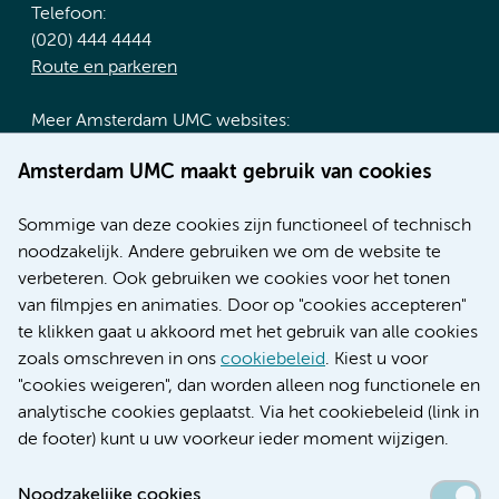
Telefoon:
(020) 444 4444
Route en parkeren
Meer Amsterdam UMC websites:
Werken bij Amsterdam UMC
Amsterdam UMC maakt gebruik van cookies
Over Amsterdam UMC
Nieuws
Sommige van deze cookies zijn functioneel of technisch
Research
noodzakelijk. Andere gebruiken we om de website te
Educatie locatie AMC
verbeteren. Ook gebruiken we cookies voor het tonen
Educatie locatie VUmc
van filmpjes en animaties. Door op "cookies accepteren"
te klikken gaat u akkoord met het gebruik van alle cookies
zoals omschreven in ons
cookiebeleid
. Kiest u voor
"cookies weigeren", dan worden alleen nog functionele en
Verwijzen & diagnostiek
analytische cookies geplaatst. Via het cookiebeleid (link in
de footer) kunt u uw voorkeur ieder moment wijzigen.
Noodzakelijke cookies