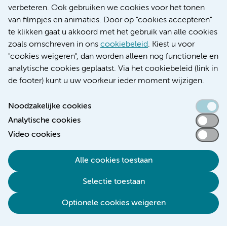
Educatie locatie AMC
verbeteren. Ook gebruiken we cookies voor het tonen
Educatie locatie VUmc
van filmpjes en animaties. Door op "cookies accepteren"
te klikken gaat u akkoord met het gebruik van alle cookies
zoals omschreven in ons
cookiebeleid
. Kiest u voor
"cookies weigeren", dan worden alleen nog functionele en
Verwijzen & diagnostiek
analytische cookies geplaatst. Via het cookiebeleid (link in
de footer) kunt u uw voorkeur ieder moment wijzigen.
Noodzakelijke cookies
Analytische cookies
Toegankelijkheidsverklaring
Video cookies
Responsible disclosure
Algemene privacyverklaring
Alle cookies toestaan
Cookieverklaring
Selectie toestaan
Disclaimer
Colofon
Optionele cookies weigeren