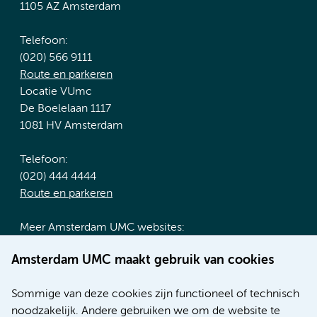
1105 AZ Amsterdam
Telefoon:
(020) 566 9111
Route en parkeren
Locatie VUmc
De Boelelaan 1117
1081 HV Amsterdam
Telefoon:
(020) 444 4444
Route en parkeren
Meer Amsterdam UMC websites:
Werken bij Amsterdam UMC
Amsterdam UMC maakt gebruik van cookies
Over Amsterdam UMC
Nieuws
Sommige van deze cookies zijn functioneel of technisch
Research
noodzakelijk. Andere gebruiken we om de website te