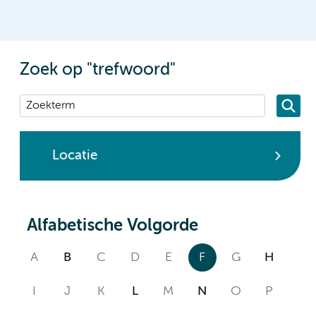
Zoek op "trefwoord"
Locatie
Alfabetische Volgorde
A
B
C
D
E
F
G
H
I
J
K
L
M
N
O
P