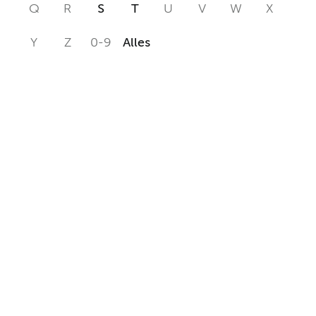
Q
R
S
T
U
V
W
X
Y
Z
0-9
Alles