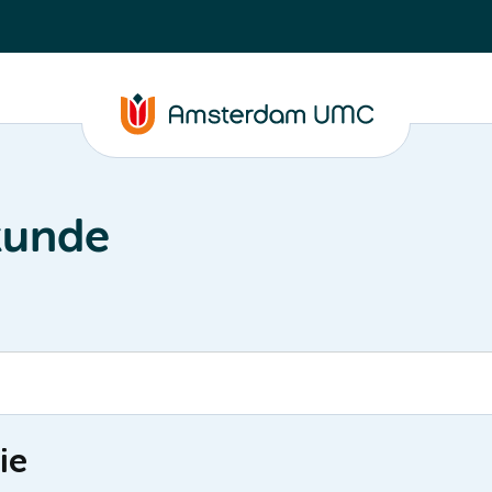
kunde
ie