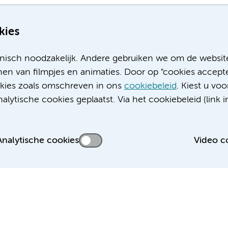
kies
nisch noodzakelijk. Andere gebruiken we om de websit
en van filmpjes en animaties. Door op "cookies accepte
ookies zoals omschreven in ons
cookiebeleid
. Kiest u voo
Meer Amsterdam UMC websites:
lytische cookies geplaatst. Via het cookiebeleid (link i
Werken bij Amsterdam UMC
Over Amsterdam UMC
Nieuws
Analytische cookies
Video c
Research
Educatie locatie AMC
Educatie locatie VUmc
 privacyverklaring
Cookieverklaring
Disclaimer
Colofon