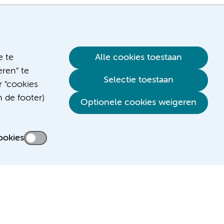
e te
Alle cookies toestaan
ren" te
Selectie toestaan
r "cookies
n de footer)
Verwijzen & diagnostiek
Optionele cookies weigeren
ookies