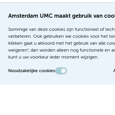
Amsterdam UMC maakt gebruik van coo
Sommige van deze cookies zijn functioneel of tech
verbeteren. Ook gebruiken we cookies voor het ton
klikken gaat u akkoord met het gebruik van alle c
Locatie AMC
Locatie VUmc
weigeren", dan worden alleen nog functionele en ana
Meibergdreef 9
De Boelelaan 1117
kunt u uw voorkeur ieder moment wijzigen.
1105 AZ Amsterdam
1081 HV Amsterdam
Noodzakelijke cookies
Telefoon:
Telefoon:
(020) 566 9111
(020) 444 4444
Route en parkeren
Route en parkeren
Toegankelijkheidsverklaring
Responsible disclosure
Algemene