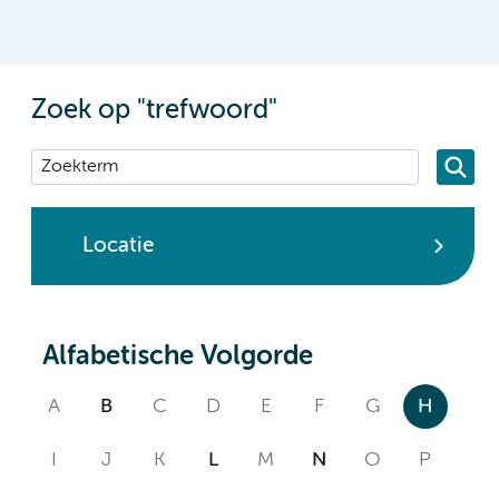
Zoek op "trefwoord"
Locatie
Alfabetische Volgorde
A
B
C
D
E
F
G
H
I
J
K
L
M
N
O
P