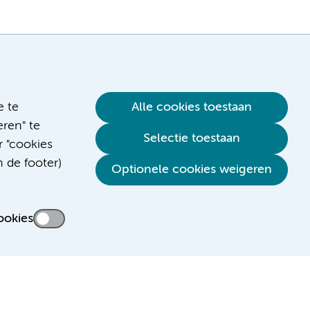
e te
Alle cookies toestaan
ren" te
Selectie toestaan
r "cookies
n de footer)
Verwijzen & diagnostiek
Optionele cookies weigeren
ookies