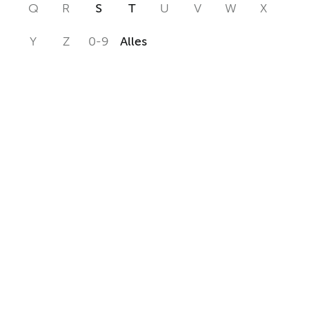
Q
R
S
T
U
V
W
X
Y
Z
0-9
Alles