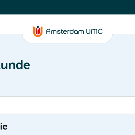
kunde
ie