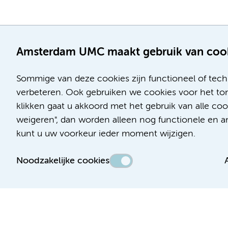
Amsterdam UMC maakt gebruik van coo
Sommige van deze cookies zijn functioneel of tech
verbeteren. Ook gebruiken we cookies voor het ton
klikken gaat u akkoord met het gebruik van alle c
Locatie AMC
Locatie VUmc
weigeren", dan worden alleen nog functionele en ana
Meibergdreef 9
De Boelelaan 1117
kunt u uw voorkeur ieder moment wijzigen.
1105 AZ Amsterdam
1081 HV Amsterdam
Noodzakelijke cookies
Telefoon:
Telefoon:
(020) 566 9111
(020) 444 4444
Route en parkeren
Route en parkeren