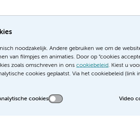
kies
nisch noodzakelijk. Andere gebruiken we om de websit
en van filmpjes en animaties. Door op "cookies accepte
ookies zoals omschreven in ons
cookiebeleid
. Kiest u voo
Meer Amsterdam UMC websites:
lytische cookies geplaatst. Via het cookiebeleid (link i
Werken bij Amsterdam UMC
Over Amsterdam UMC
Nieuws
Analytische cookies
Video c
Research
Educatie locatie AMC
Educatie locatie VUmc