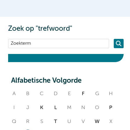
Zoek op "trefwoord"
Alfabetische Volgorde
A
B
C
D
E
F
G
H
I
J
K
L
M
N
O
P
Q
R
S
T
U
V
W
X