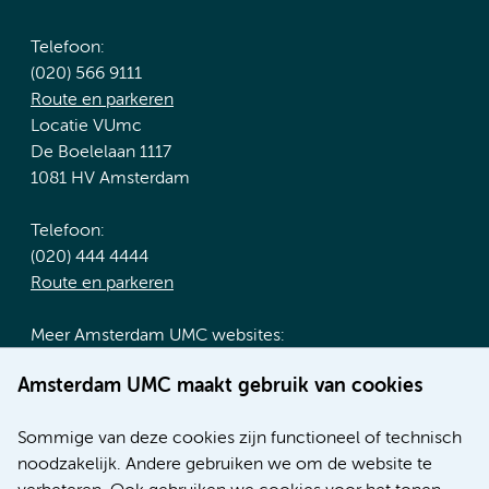
Telefoon:
(020) 566 9111
Route en parkeren
Locatie VUmc
De Boelelaan 1117
1081 HV Amsterdam
Telefoon:
(020) 444 4444
Route en parkeren
Meer Amsterdam UMC websites:
Werken bij Amsterdam UMC
Amsterdam UMC maakt gebruik van cookies
Over Amsterdam UMC
Nieuws
Sommige van deze cookies zijn functioneel of technisch
Research
noodzakelijk. Andere gebruiken we om de website te
Educatie locatie AMC