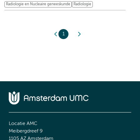
Radiologie en Nucleaire geneeskunde
Radiologie
1
Locatie AMC
Meibergdreef 9
1105 AZ Amsterdam