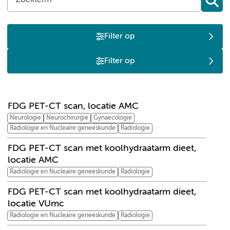
Filter op
Filter op
F
K
L
P
T
W
FDG PET-CT scan, locatie AMC
Neurologie
Neurochirurgie
Gynaecologie
Radiologie en Nucleaire geneeskunde
Radiologie
FDG PET-CT scan met koolhydraatarm dieet,
locatie AMC
Radiologie en Nucleaire geneeskunde
Radiologie
FDG PET-CT scan met koolhydraatarm dieet,
locatie VUmc
Radiologie en Nucleaire geneeskunde
Radiologie