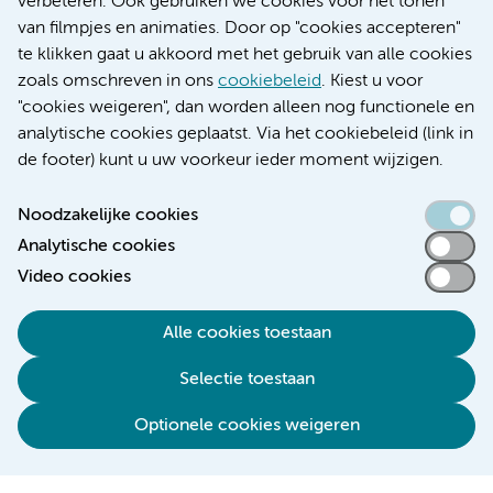
verbeteren. Ook gebruiken we cookies voor het tonen
Educatie locatie VUmc
van filmpjes en animaties. Door op "cookies accepteren"
te klikken gaat u akkoord met het gebruik van alle cookies
zoals omschreven in ons
cookiebeleid
. Kiest u voor
"cookies weigeren", dan worden alleen nog functionele en
Verwijzen & diagnostiek
analytische cookies geplaatst. Via het cookiebeleid (link in
de footer) kunt u uw voorkeur ieder moment wijzigen.
Noodzakelijke cookies
Analytische cookies
Toegankelijkheidsverklaring
Video cookies
Responsible disclosure
Algemene privacyverklaring
Alle cookies toestaan
Cookieverklaring
Selectie toestaan
Disclaimer
Colofon
Optionele cookies weigeren