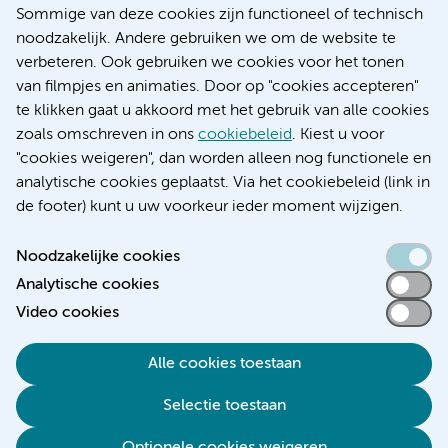
Nieuws
Sommige van deze cookies zijn functioneel of technisch
Research
noodzakelijk. Andere gebruiken we om de website te
Educatie locatie AMC
verbeteren. Ook gebruiken we cookies voor het tonen
Educatie locatie VUmc
van filmpjes en animaties. Door op "cookies accepteren"
te klikken gaat u akkoord met het gebruik van alle cookies
zoals omschreven in ons
cookiebeleid
. Kiest u voor
"cookies weigeren", dan worden alleen nog functionele en
Verwijzen & diagnostiek
analytische cookies geplaatst. Via het cookiebeleid (link in
de footer) kunt u uw voorkeur ieder moment wijzigen.
Noodzakelijke cookies
Analytische cookies
Toegankelijkheidsverklaring
Video cookies
Responsible disclosure
Algemene privacyverklaring
Alle cookies toestaan
Cookieverklaring
Selectie toestaan
Disclaimer
Colofon