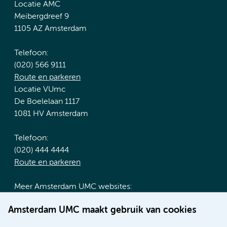
Locatie AMC
Meibergdreef 9
1105 AZ Amsterdam
Telefoon:
(020) 566 9111
Route en parkeren
Locatie VUmc
De Boelelaan 1117
1081 HV Amsterdam
Telefoon:
(020) 444 4444
Route en parkeren
Meer Amsterdam UMC websites:
Werken bij Amsterdam UMC
Amsterdam UMC maakt gebruik van cookies
Over Amsterdam UMC